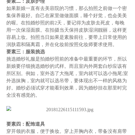
要素二：皮肤护理
如果新娘一直有去美容院的习惯，那么拍照之前做一个密
集保养最好。自己在家里做做面膜，睡个好觉，也会美美
的喔。在拍婚纱照的前2天，要记得为皮肤去死皮，每晚
用一次保湿面膜。在拍摄当天保持皮肤湿润靓丽，这样更
容易上妆。拍照当日如果是素脸前往，要带上日常使用的
润肤霜和隔离霜，并在化妆前按照化妆师要求使用。
要素三：服装挑选
挑选婚纱礼服是拍婚纱照前的准备中最重要的环节，所以
新娘要仔细挑选婚纱的式样。而且室内外两套白纱应该有
所区别。例如，室外选了大拖尾，室内就可以选小拖尾;室
外选抹胸，室内就可以选吊带，要体现出不一样的风格为
好。婚纱必须试穿才能看到效果，因为婚纱挂在那里时完
全没有感觉的。
要素四：配饰道具
穿开领的衣服，便于换妆。穿上开胸内衣，带备没有肩带