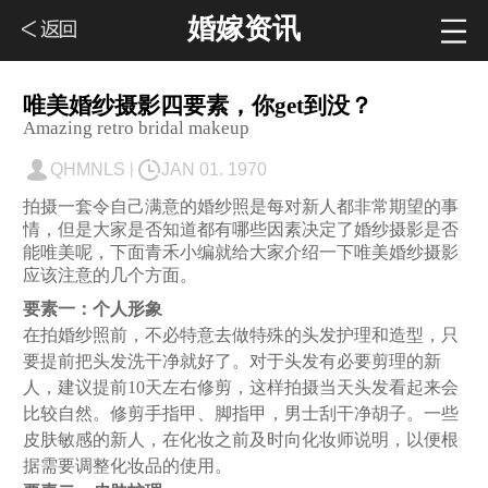
婚嫁资讯
唯美婚纱摄影四要素，你get到没？
Amazing retro bridal makeup
|
QHMNLS
JAN 01. 1970
拍摄一套令自己满意的婚纱照是每对新人都非常期望的事
情，但是大家是否知道都有哪些因素决定了婚纱摄影是否
能唯美呢，下面青禾小编就给大家介绍一下唯美婚纱摄影
应该注意的几个方面。
要素一：个人形象
在拍婚纱照前，不必特意去做特殊的头发护理和造型，只
要提前把头发洗干净就好了。对于头发有必要剪理的新
人，建议提前10天左右修剪，这样拍摄当天头发看起来会
比较自然。修剪手指甲、脚指甲，男士刮干净胡子。一些
皮肤敏感的新人，在化妆之前及时向化妆师说明，以便根
据需要调整化妆品的使用。